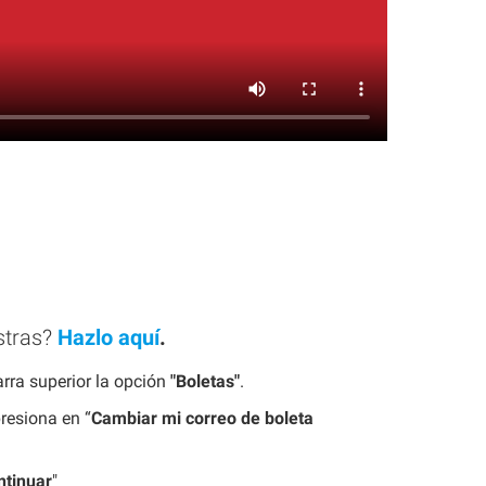
istras?
Hazlo aquí
.
arra superior la opción
"Boletas"
.
resiona en “
Cambiar mi correo de boleta
ntinuar
"