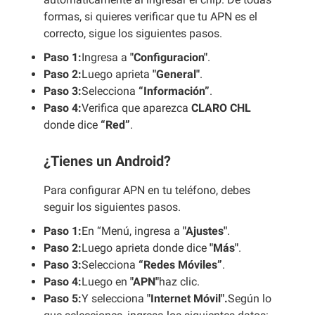
formas, si quieres verificar que tu APN es el
correcto, sigue los siguientes pasos.
Paso 1:
Ingresa a
"Configuracion"
.
Paso 2:
Luego aprieta
"General"
.
Paso 3:
Selecciona
“Información”
.
Paso 4:
Verifica que aparezca
CLARO CHL
donde dice
“Red”
.
¿Tienes un Android?
Para configurar APN en tu teléfono, debes
seguir los siguientes pasos.
Paso 1:
En “Menú, ingresa a
"Ajustes"
.
Paso 2:
Luego aprieta donde dice
"Más"
.
Paso 3:
Selecciona
“Redes Móviles”
.
Paso 4:
Luego en
"APN"
haz clic.
Paso 5:
Y selecciona
"Internet Móvil".
Según lo