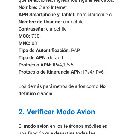
que selecciones, ingresa los siguientes datos:
Nombre:
Claro Internet
APN Smartphone y Tablet:
bam.clarochile.cl
Nombre de Usuario:
clarochile
Contraseña:
clarochile
MCC:
730
MNC:
03
Tipo de Autentificación:
PAP
Tipo de APN:
default
Protocolo APN:
IPv4/IPv6
Protocolo de itinerancia APN:
IPv4/IPv6
Los demás parámetros dejarlos como
No
definico
o
vacío
2. Verificar Modo Avión
El
modo avión
en los teléfonos móviles es
una función que
desactiva todas las